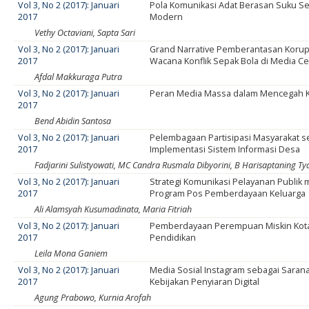
Vol 3, No 2 (2017): Januari
Pola Komunikasi Adat Berasan Suku Se
2017
Modern
Vethy Octaviani, Sapta Sari
Vol 3, No 2 (2017): Januari
Grand Narrative Pemberantasan Korup
2017
Wacana Konflik Sepak Bola di Media Ce
Afdal Makkuraga Putra
Vol 3, No 2 (2017): Januari
Peran Media Massa dalam Mencegah K
2017
Bend Abidin Santosa
Vol 3, No 2 (2017): Januari
Pelembagaan Partisipasi Masyarakat s
2017
Implementasi Sistem Informasi Desa
Fadjarini Sulistyowati, MC Candra Rusmala Dibyorini, B Harisaptaning Ty
Vol 3, No 2 (2017): Januari
Strategi Komunikasi Pelayanan Publik m
2017
Program Pos Pemberdayaan Keluarga
Ali Alamsyah Kusumadinata, Maria Fitriah
Vol 3, No 2 (2017): Januari
Pemberdayaan Perempuan Miskin Kota
2017
Pendidikan
Leila Mona Ganiem
Vol 3, No 2 (2017): Januari
Media Sosial Instagram sebagai Sarana
2017
Kebijakan Penyiaran Digital
Agung Prabowo, Kurnia Arofah