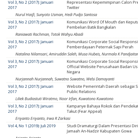
Vol 3, No 2 (2017): Januari
Representasi Kepemimpinan Calon Pre
2017
Twitter
Nurul Hasfi, Sunyoto Usman, Hedi Pudjo Santosa
Vol 3, No 2 (2017): Januari
Komunikasi Word Of Mouth dan Keput
2017
Pembelian Batik Bangkalan
Raniawati Rachman, Totok Wahyu Abadi
Vol 3, No 2 (2017): Januari
Komunikasi Corporate Social Responsib
2017
Pemberdayaan Peternak Sapi Perah
Natalina Nilamsari, Amiruddin Saleh, Musa Hubeis, Nurmala K Pandjaita
Vol 3, No 2 (2017): Januari
Komunikasi Corporate Social Responsib
2017
Official Website Perusahaan Badan Us
Negara
Nurjannah Nurjannah, Suwatno Suwatno, Welsi Damayanti
Vol 3, No 2 (2017): Januari
Website Pemerintah Daerah sebagai S
2017
Public Relations
Liliek Budiastuti Wiratmo, Noor Irfan, Kuwatono Kuwatono
Vol 3, No 2 (2017): Januari
Kampanye Bahaya Rokok dan Pendeka
2017
Takut (Fear Appeal)
Eriyanto Eriyanto, Irwa R Zarkasi
Vol 4, No 1 (2019): Juli 2019
Studi Dramaturgi Dalam Presentasi Dir
Jamaah An-Nadzir Kabupaten Gowa