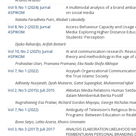
Arianto Arianto
Vol 9, No 1 (2024): Jurnal
A multimodal analysis of a brand amb
ASPIKOM
on social media
Natalia Faradheta Putri, Altobeli Lobodally
Vol 8, No 2 (2023): Jurnal
Access Behaviour Capacity and Usage 
ASPIKOM
Media: Exploring Higher Distance Educ
Students' Perception
Djoko Rahardjo, Arifah Bintarti
Vol 10, No 2 (2025): Jurnal
AI and communication research: Reas
ASPIKOM
theory and methodology in the age of
Prahastiwi Utari, Pramana Pramana, Eka Nada Shofa Alkhajar
Vol 7, No 1 (2022)
Aisyiyah Organizational Communication
the True Islamic Society
Adhianty Nurjanah, Dyah Mutiarin, Gatot Supangkat, Muhammad Iqbal
Vol 2, No 5 (2015): Juli 2015
Aktivitas Media Relations Humas Setda 
dalam Membentuk Berita Positif
Nugrahaning Esa Pratiwi, Richard Gordon Mayopu, George Nicholas Hu
Vol 7, No 1 (2022)
Ambiguity of Television’s Religious Br
Programs: Between Education or Reali
Bono Setyo, Lelita Azaria, Khoiro Ummatin
Vol 3, No 3 (2017): Juli 2017
ANALISIS ELABORATION LIKELIHOOD 
PEMBENTUKAN PERSONAL BRANDING D